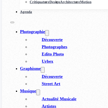
Critiquature
Design
Architecture
Motion
Agenda
Photographie
Découverte
Photographes
Edito Photo
Urbex
Graphisme
Découverte
Street Art
Musique
Actualité Musicale
Artistes