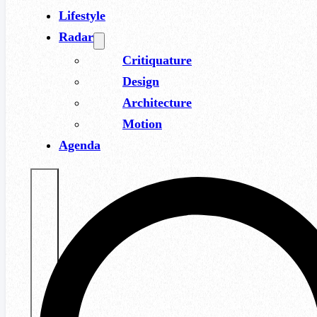
Lifestyle
Radar
Critiquature
Design
Architecture
Motion
Agenda