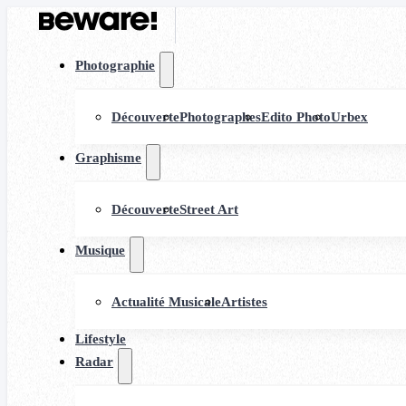
Photographie
Découverte
Photographes
Edito Photo
Urbex
Graphisme
Découverte
Street Art
Musique
Actualité Musicale
Artistes
Lifestyle
Radar