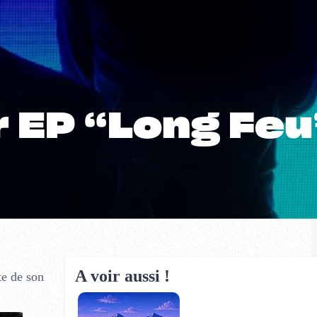
 EP “Long Feu
A voir aussi !
te de son