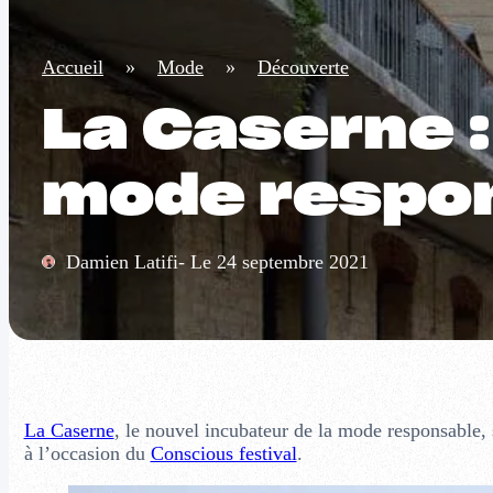
Accueil
»
Mode
»
Découverte
La Caserne :
mode respo
Damien Latifi- Le 24 septembre 2021
La Caserne
, le nouvel incubateur de la mode responsable,
à l’occasion du
Conscious festival
.