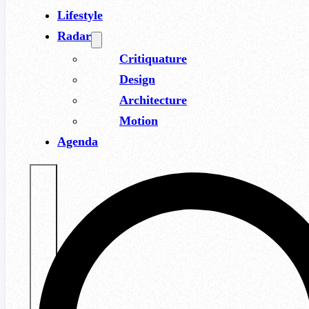
Lifestyle
Radar
Critiquature
Design
Architecture
Motion
Agenda