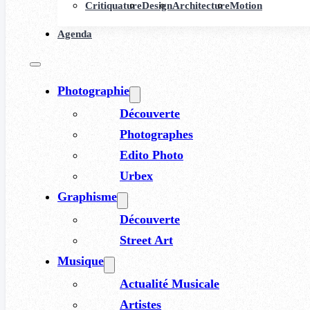
Critiquature
Design
Architecture
Motion
Agenda
Photographie
Découverte
Photographes
Edito Photo
Urbex
Graphisme
Découverte
Street Art
Musique
Actualité Musicale
Artistes