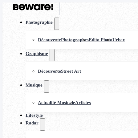
Photographie
Découverte
Photographes
Edito Photo
Urbex
Graphisme
Découverte
Street Art
Musique
Actualité Musicale
Artistes
Lifestyle
Radar