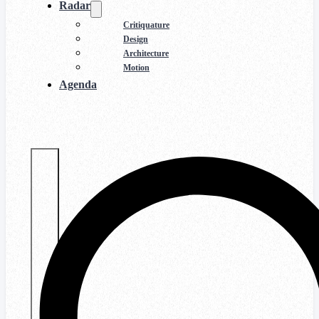
Radar
Critiquature
Design
Architecture
Motion
Agenda