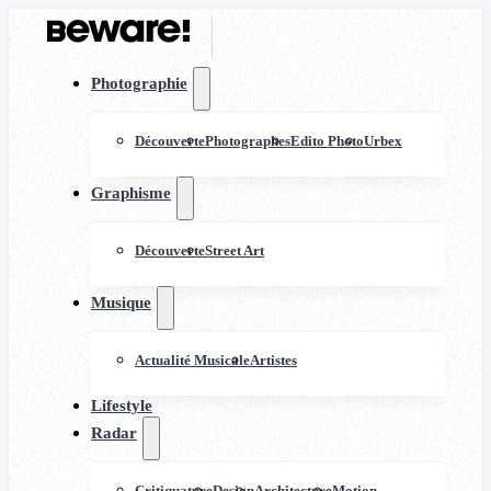
Photographie
Découverte
Photographes
Edito Photo
Urbex
Graphisme
Découverte
Street Art
Musique
Actualité Musicale
Artistes
Lifestyle
Radar
Critiquature
Design
Architecture
Motion