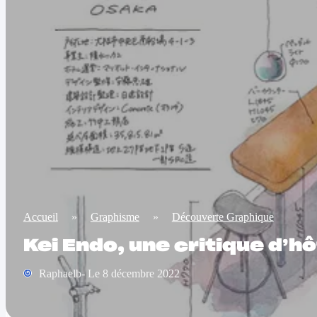
Accueil
»
Graphisme
»
Découverte Graphique
Kei Endo, une critique d’
Raphaelb- Le 8 décembre 2022