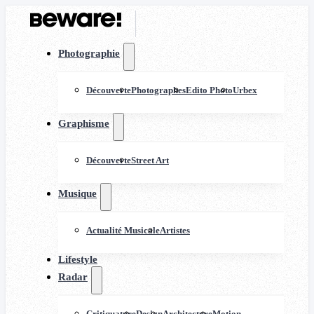
Photographie
Découverte
Photographes
Edito Photo
Urbex
Graphisme
Découverte
Street Art
Musique
Actualité Musicale
Artistes
Lifestyle
Radar
Critiquature
Design
Architecture
Motion