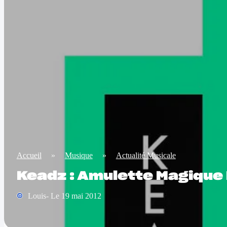
Accueil
»
Musique
»
Actualité Musicale
Keadz : Amulette Magique
Louis- Le 19 mai 2012