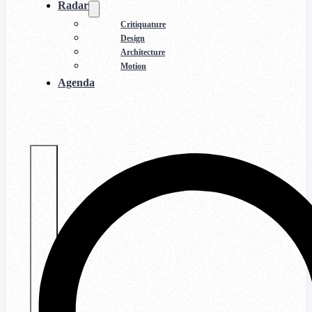
Radar
Critiquature
Design
Architecture
Motion
Agenda