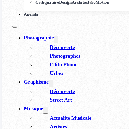
Critiquature
Design
Architecture
Motion
Agenda
Photographie
Découverte
Photographes
Edito Photo
Urbex
Graphisme
Découverte
Street Art
Musique
Actualité Musicale
Artistes