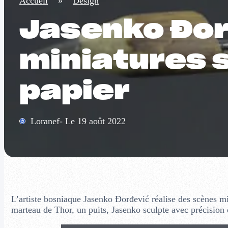
Accueil
»
Design
Jasenko Đor
miniatures 
papier
Loranef- Le 19 août 2022
L’artiste bosniaque Jasenko Đorđević réalise des scènes min
marteau de Thor, un puits, Jasenko sculpte avec précision 