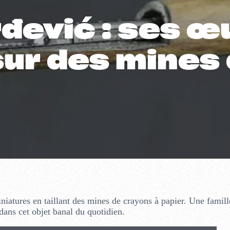
đević : ses œ
sur des mines 
iatures en taillant des mines de crayons à papier. Une famille
dans cet objet banal du quotidien.