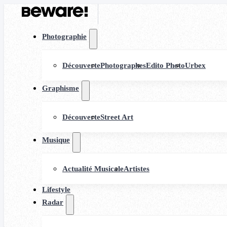
Photographie
Découverte
Photographes
Edito Photo
Urbex
Graphisme
Découverte
Street Art
Musique
Actualité Musicale
Artistes
Lifestyle
Radar