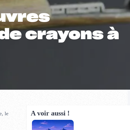
uvres
de crayons à
A voir aussi !
, le