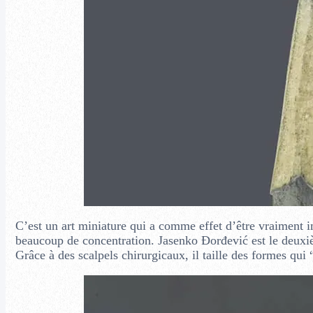
C’est un art miniature qui a comme effet d’être vraiment 
beaucoup de concentration. Jasenko Đorđević est le deuxièm
Grâce à des scalpels chirurgicaux, il taille des formes qui 