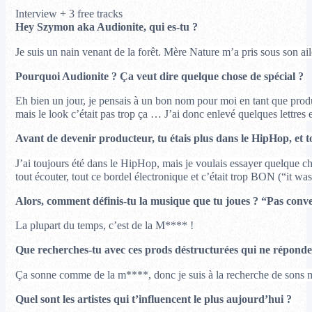
Interview + 3 free tracks
Hey Szymon aka Audionite, qui es-tu ?
Je suis un nain venant de la forêt.
Mère Nature m’a pris sous son aile
Pourquoi Audionite ? Ça veut dire quelque chose de spécial ?
Eh bien un jour, je pensais à un bon nom pour moi en tant que produc
mais le look c’était pas trop ça … J’ai donc enlevé quelques lettres e
Avant de devenir producteur, tu étais plus dans le HipHop, et t
J’ai toujours été dans le HipHop, mais je voulais essayer quelque c
tout écouter, tout ce bordel électronique et c’était trop BON (“it 
Alors, comment définis-tu la musique que tu joues ?
“Pas conve
La plupart du temps, c’est de la M**** !
Que recherches-tu avec ces prods déstructurées qui ne réponde
Ça sonne comme de la m****, donc je suis à la recherche de sons m*
Quel sont les artistes qui t’influencent le plus aujourd’hui ?