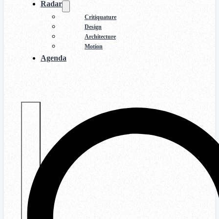
Radar
Critiquature
Design
Architecture
Motion
Agenda