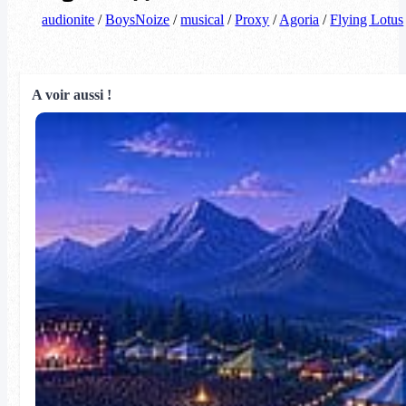
audionite
/
BoysNoize
/
musical
/
Proxy
/
Agoria
/
Flying Lotus
A voir aussi !