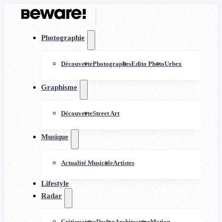
Photographie
Découverte
Photographes
Edito Photo
Urbex
Graphisme
Découverte
Street Art
Musique
Actualité Musicale
Artistes
Lifestyle
Radar
Critiquature
Design
Architecture
Motion