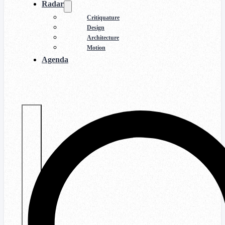
Radar
Critiquature
Design
Architecture
Motion
Agenda