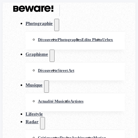
Photographie
Découverte
Photographes
Edito Photo
Urbex
Graphisme
Découverte
Street Art
Musique
Actualité Musicale
Artistes
Lifestyle
Radar
Critiquature
Design
Architecture
Motion