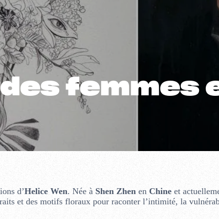
 des femmes e
tions d’
Helice Wen
. Née à
Shen Zhen
en
Chine
et actuellem
traits et des motifs floraux pour raconter l’intimité, la vulnérab