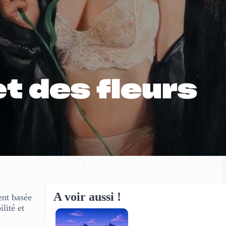
t des fleurs
A voir aussi !
ent basée
ilité et