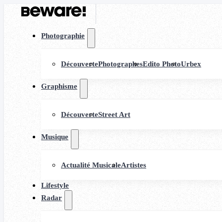
Photographie
Découverte
Photographes
Edito Photo
Urbex
Graphisme
Découverte
Street Art
Musique
Actualité Musicale
Artistes
Lifestyle
Radar