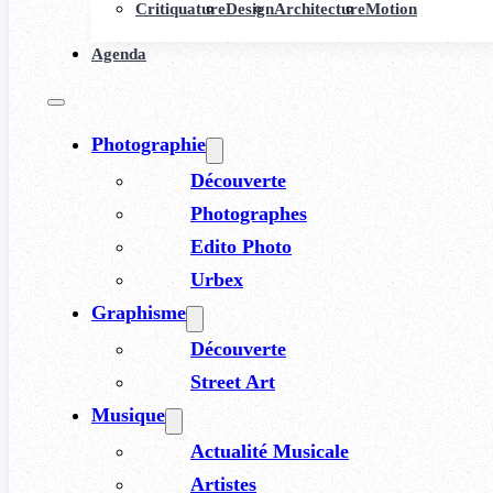
Critiquature
Design
Architecture
Motion
Agenda
Photographie
Découverte
Photographes
Edito Photo
Urbex
Graphisme
Découverte
Street Art
Musique
Actualité Musicale
Artistes