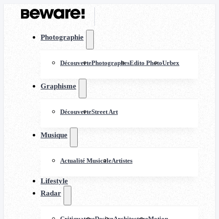
Photographie
Découverte
Photographes
Edito Photo
Urbex
Graphisme
Découverte
Street Art
Musique
Actualité Musicale
Artistes
Lifestyle
Radar
Critiquature
Design
Architecture
Motion