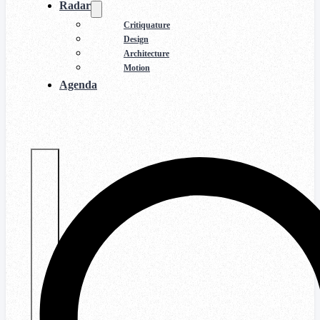
Radar
Critiquature
Design
Architecture
Motion
Agenda