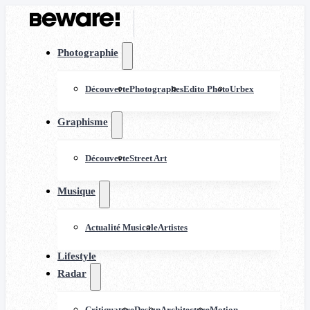
Photographie
Découverte
Photographes
Edito Photo
Urbex
Graphisme
Découverte
Street Art
Musique
Actualité Musicale
Artistes
Lifestyle
Radar
Critiquature
Design
Architecture
Motion