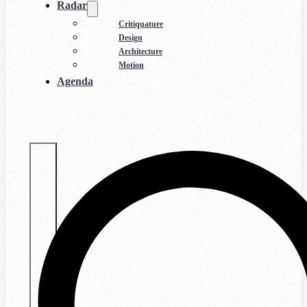
Radar
Critiquature
Design
Architecture
Motion
Agenda