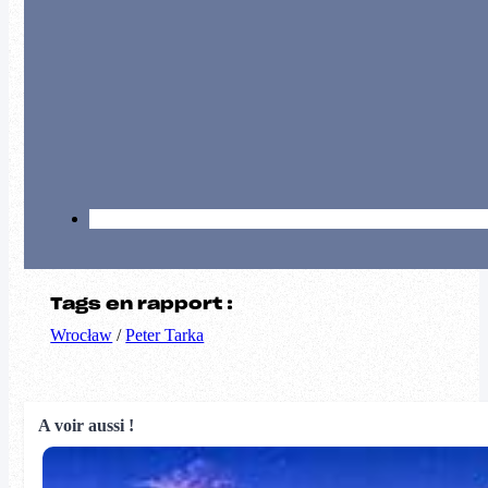
Tags en rapport :
Wrocław
/
Peter Tarka
A voir aussi !