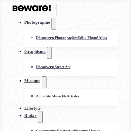
Photographie
Découverte
Photographes
Edito Photo
Urbex
Graphisme
Découverte
Street Art
Musique
Actualité Musicale
Artistes
Lifestyle
Radar
Critiquature
Design
Architecture
Motion