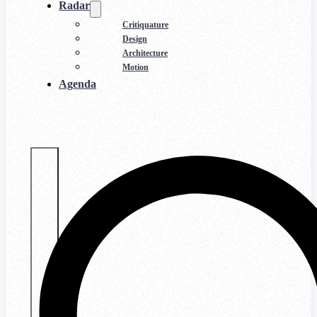
Radar
Critiquature
Design
Architecture
Motion
Agenda