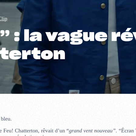
Clip
” : la vague r
tterton
 bleu.
Feu! Chatterton, rêvait d’un “
grand vent nouveau”
. “Écran 