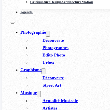
Critiquature
Design
Architecture
Motion
Agenda
Photographie
Découverte
Photographes
Edito Photo
Urbex
Graphisme
Découverte
Street Art
Musique
Actualité Musicale
Artistes