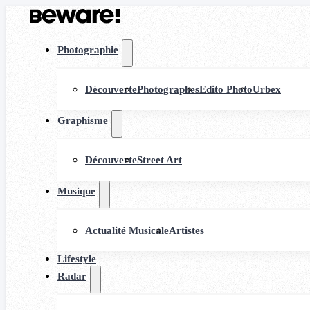
Photographie
Découverte
Photographes
Edito Photo
Urbex
Graphisme
Découverte
Street Art
Musique
Actualité Musicale
Artistes
Lifestyle
Radar