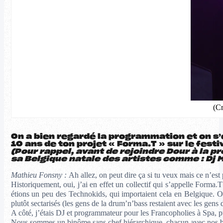
(Cr
On a bien regardé la programmation et on s’
10 ans de ton projet « Forma.T » sur le festi
(Pour rappel, avant de rejoindre Dour à la 
sa Belgique natale des artistes comme : Dj M
Mathieu Fonsny :
Ah allez, on peut dire ça si tu veux mais ce n’est 
Historiquement, oui, j’ai en effet un collectif qui s’appelle Form
étions un peu des Technokids, qui importaient cela en Belgique. 
plutôt sectarisés (les gens de la drum’n’bass restaient avec les ge
A côté, j’étais DJ et programmateur pour les Francopholies à Spa, p
Nous sommes un binôme sans chef hiérarchique, chacun avec nos back