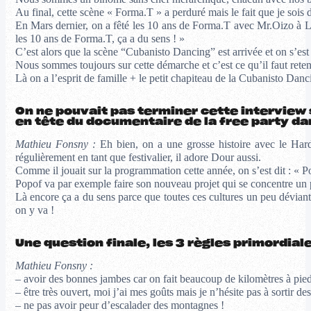
Au final, cette scène « Forma.T » a perduré mais le fait que je so
En Mars dernier, on a fêté les 10 ans de Forma.T avec Mr.Oizo à L
les 10 ans de Forma.T, ça a du sens ! »
C’est alors que la scène “Cubanisto Dancing” est arrivée et on s
Nous sommes toujours sur cette démarche et c’est ce qu’il faut retenir
Là on a l’esprit de famille + le petit chapiteau de la Cubanisto Danc
On ne pouvait pas terminer cette interview s
en tête du documentaire de la free party dan
Mathieu Fonsny :
Eh bien, on a une grosse histoire avec le Hardc
régulièrement en tant que festivalier, il adore Dour aussi.
Comme il jouait sur la programmation cette année, on s’est dit : «
Popof va par exemple faire son nouveau projet qui se concentre un 
Là encore ça a du sens parce que toutes ces cultures un peu déviant
on y va !
Une question finale, les 3 règles primordia
Mathieu Fonsny :
– avoir des bonnes jambes car on fait beaucoup de kilomètres à pied
– être très ouvert, moi j’ai mes goûts mais je n’hésite pas à sortir des
– ne pas avoir peur d’escalader des montagnes !