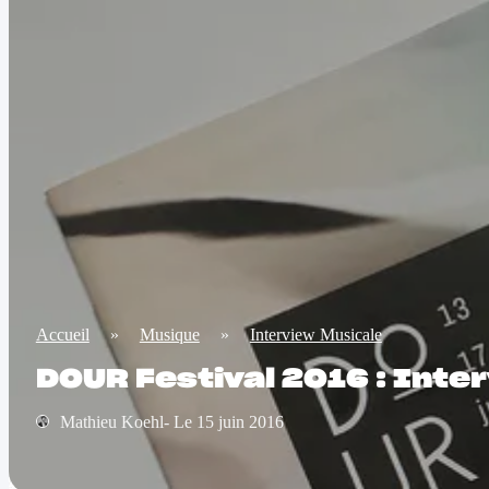
Accueil
»
Musique
»
Interview Musicale
DOUR Festival 2016 : Int
Mathieu Koehl- Le 15 juin 2016