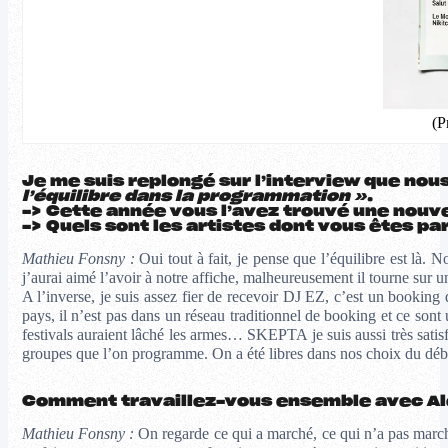
(P
Je me suis replongé sur l’interview que nous
l’équilibre dans la programmation »
.
-> Cette année vous l’avez trouvé une nouvel
-> Quels sont les artistes dont vous êtes p
Mathieu Fonsny :
Oui tout à fait, je pense que l’équilibre est là.
j’aurai aimé l’avoir à notre affiche, malheureusement il tourne sur un
A l’inverse, je suis assez fier de recevoir DJ EZ, c’est un booking 
pays, il n’est pas dans un réseau traditionnel de booking et ce sont
festivals auraient lâché les armes… SKEPTA je suis aussi très sati
groupes que l’on programme. On a été libres dans nos choix du début
Comment travaillez-vous ensemble avec Al
Mathieu Fonsny :
On regarde ce qui a marché, ce qui n’a pas marc