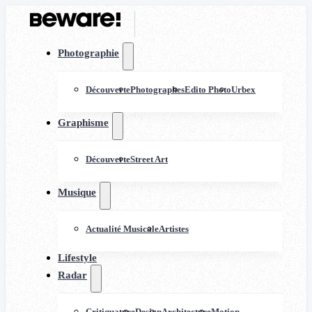
Photographie
Découverte
Photographes
Edito Photo
Urbex
Graphisme
Découverte
Street Art
Musique
Actualité Musicale
Artistes
Lifestyle
Radar
Critiquature
Design
Architecture
Motion