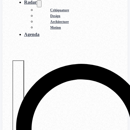
Radar
Critiquature
Design
Architecture
Motion
Agenda