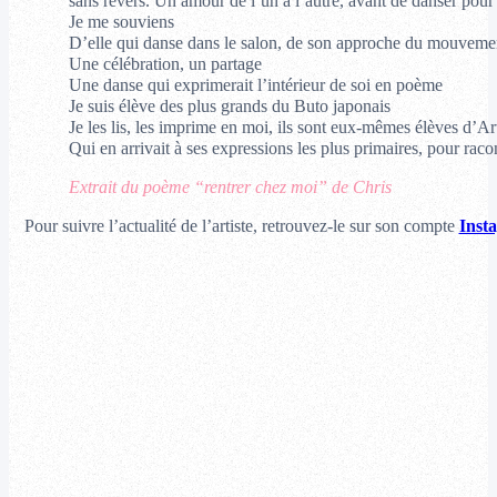
sans revers. Un amour de l’un à l’autre, avant de danser pour 
Je me souviens
D’elle qui danse dans le salon, de son approche du mouveme
Une célébration, un partage
Une danse qui exprimerait l’intérieur de soi en poème
Je suis élève des plus grands du Buto japonais
Je les lis, les imprime en moi, ils sont eux-mêmes élèves d’A
Qui en arrivait à ses expressions les plus primaires, pour rac
Extrait du poème “rentrer chez moi” de Chris
Pour suivre l’actualité de l’artiste, retrouvez-le sur son compte
Inst