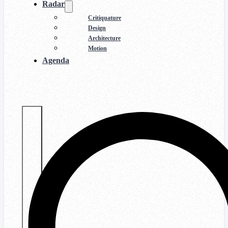
Radar
Critiquature
Design
Architecture
Motion
Agenda