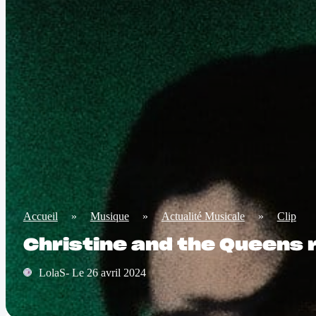
Accueil
»
Musique
»
Actualité Musicale
»
Clip
Christine and the Queens 
LolaS- Le 26 avril 2024