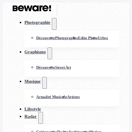
Photographie
Découverte
Photographes
Edito Photo
Urbex
Graphisme
Découverte
Street Art
Musique
Actualité Musicale
Artistes
Lifestyle
Radar
Critiquature
Design
Architecture
Motion