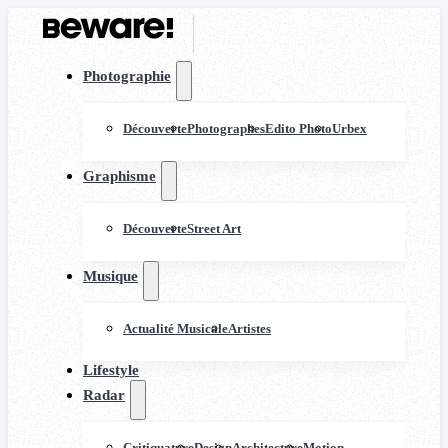
Photographie
Découverte
Photographes
Edito Photo
Urbex
Graphisme
Découverte
Street Art
Musique
Actualité Musicale
Artistes
Lifestyle
Radar
Critiquature
Design
Architecture
Motion