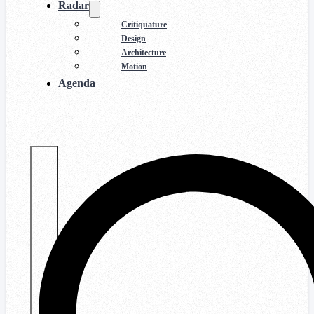
Radar
Critiquature
Design
Architecture
Motion
Agenda