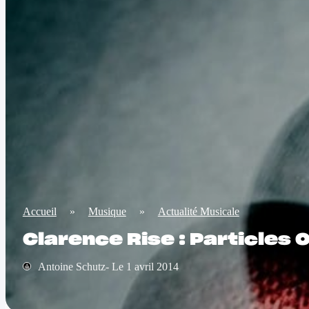
Accueil
»
Musique
»
Actualité Musicale
Clarence Rise : Particles 
Antoine Schutz- Le 1 avril 2014