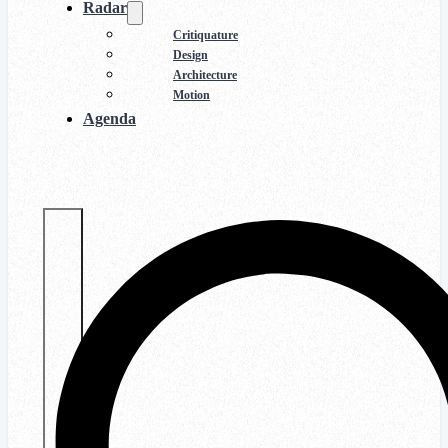
Radar
Critiquature
Design
Architecture
Motion
Agenda