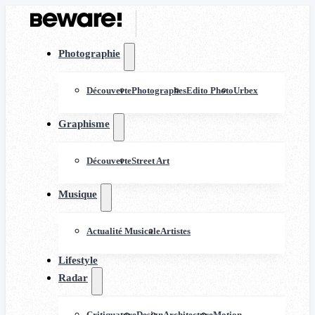
Photographie
Découverte
Photographes
Edito Photo
Urbex
Graphisme
Découverte
Street Art
Musique
Actualité Musicale
Artistes
Lifestyle
Radar
Critiquature
Design
Architecture
Motion