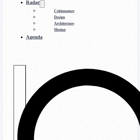
Radar
Critiquature
Design
Architecture
Motion
Agenda