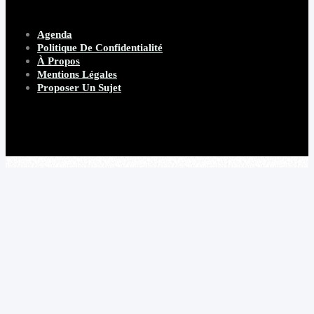
Agenda
Politique De Confidentialité
À Propos
Mentions Légales
Proposer Un Sujet
Copyright 2026 Beware Magazine
- site par Heave Studio