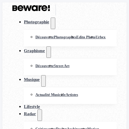
Photographie
Découverte
Photographes
Edito Photo
Urbex
Graphisme
Découverte
Street Art
Musique
Actualité Musicale
Artistes
Lifestyle
Radar
Critiquature
Design
Architecture
Motion