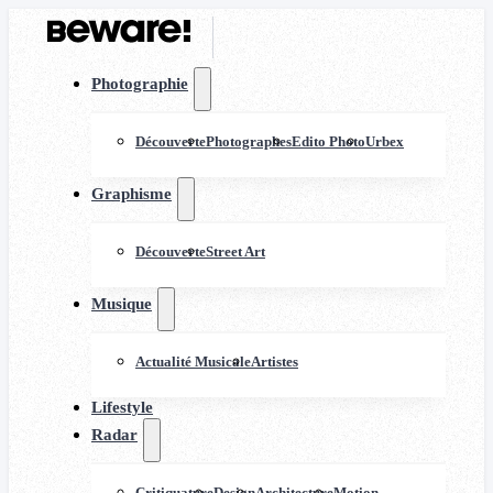
Photographie
Découverte
Photographes
Edito Photo
Urbex
Graphisme
Découverte
Street Art
Musique
Actualité Musicale
Artistes
Lifestyle
Radar
Critiquature
Design
Architecture
Motion