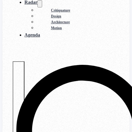
Radar
Critiquature
Design
Architecture
Motion
Agenda