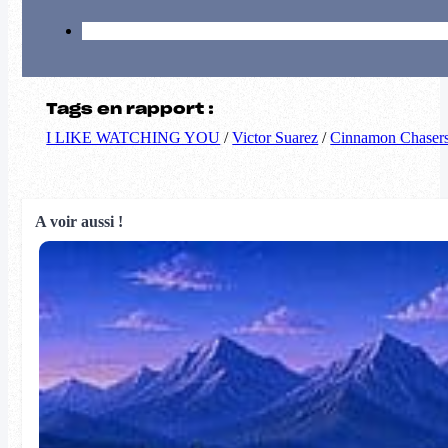
Tags en rapport :
I LIKE WATCHING YOU
/
Victor Suarez
/
Cinnamon Chaser
A voir aussi !