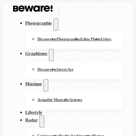
Photographie
Découverte
Photographes
Edito Photo
Urbex
Graphisme
Découverte
Street Art
Musique
Actualité Musicale
Artistes
Lifestyle
Radar
Critiquature
Design
Architecture
Motion