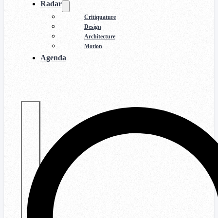
Radar
Critiquature
Design
Architecture
Motion
Agenda