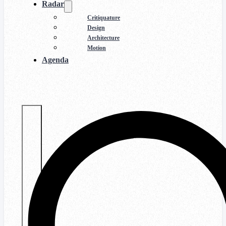
Radar
Critiquature
Design
Architecture
Motion
Agenda