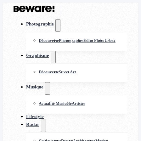
Photographie
Découverte
Photographes
Edito Photo
Urbex
Graphisme
Découverte
Street Art
Musique
Actualité Musicale
Artistes
Lifestyle
Radar
Critiquature
Design
Architecture
Motion