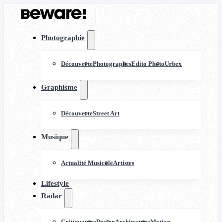
Photographie
Découverte
Photographes
Edito Photo
Urbex
Graphisme
Découverte
Street Art
Musique
Actualité Musicale
Artistes
Lifestyle
Radar
Critiquature
Design
Architecture
Motion