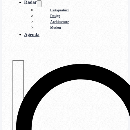
Radar
Critiquature
Design
Architecture
Motion
Agenda