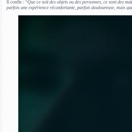
Il confie : “
Que ce soit des objets ou des personnes, ce sont des mat
parfois une expérience réconfortante, parfois douloureuse, mais quoi 