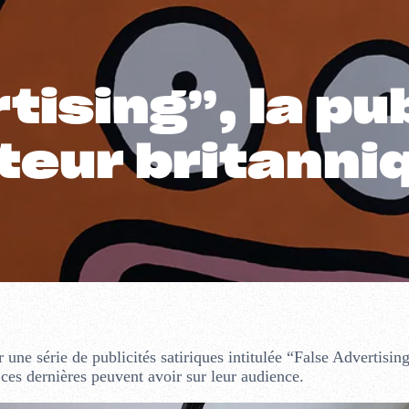
tising”, la p
rateur britann
une série de publicités satiriques intitulée “False Advertisin
 ces dernières peuvent avoir sur leur audience.