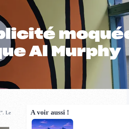
ublicité moqué
ique Al Murphy
A voir aussi !
g”. Le