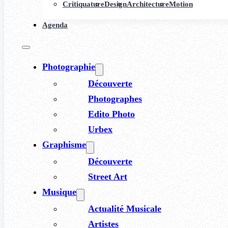
Critiquature
Design
Architecture
Motion
Agenda
Photographie
Découverte
Photographes
Edito Photo
Urbex
Graphisme
Découverte
Street Art
Musique
Actualité Musicale
Artistes