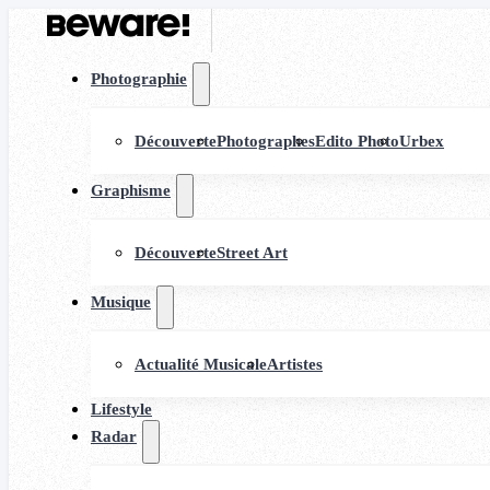
Photographie
Découverte
Photographes
Edito Photo
Urbex
Graphisme
Découverte
Street Art
Musique
Actualité Musicale
Artistes
Lifestyle
Radar