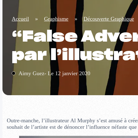
Accueil
»
Graphisme
»
Découverte Graphique
“False Adver
par l’illust
Aimy Guez- Le 12 janvier 2020
Outre-manche, l’illustrateur Al Murphy s’est amusé à créer 
souhait de l’artiste est de dénoncer l’influence néfaste que