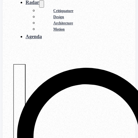
Radar
Critiquature
Design
Architecture
Motion
Agenda