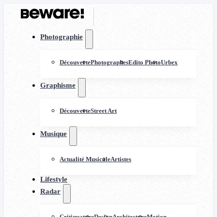
Photographie
Découverte
Photographes
Edito Photo
Urbex
Graphisme
Découverte
Street Art
Musique
Actualité Musicale
Artistes
Lifestyle
Radar
Critiquature
Design
Architecture
Motion