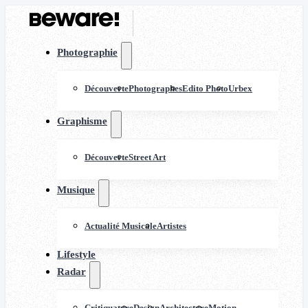
Photographie
Découverte
Photographes
Edito Photo
Urbex
Graphisme
Découverte
Street Art
Musique
Actualité Musicale
Artistes
Lifestyle
Radar
Critiquature
Design
Architecture
Motion