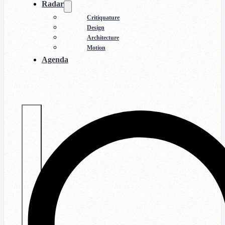
Radar
Critiquature
Design
Architecture
Motion
Agenda