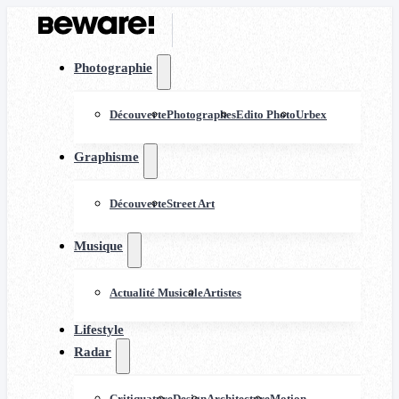
Photographie
Découverte
Photographes
Edito Photo
Urbex
Graphisme
Découverte
Street Art
Musique
Actualité Musicale
Artistes
Lifestyle
Radar
Critiquature
Design
Architecture
Motion