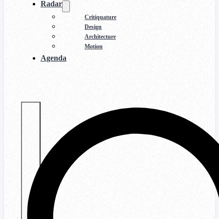
Radar
Critiquature
Design
Architecture
Motion
Agenda