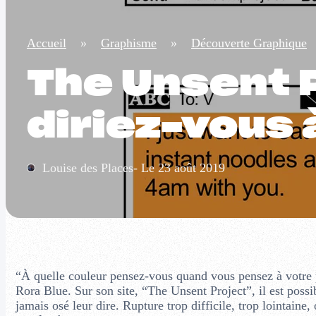
Accueil
»
Graphisme
»
Découverte Graphique
The Unsent P
diriez-vous 
Louise des Places- Le 23 août 2019
“À quelle couleur pensez-vous quand vous pensez à votre p
Rora Blue. Sur son site, “The Unsent Project”, il est poss
jamais osé leur dire. Rupture trop difficile, trop lointaine,