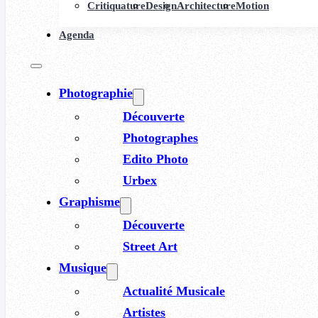
Critiquature
Design
Architecture
Motion
Agenda
Photographie
Découverte
Photographes
Edito Photo
Urbex
Graphisme
Découverte
Street Art
Musique
Actualité Musicale
Artistes