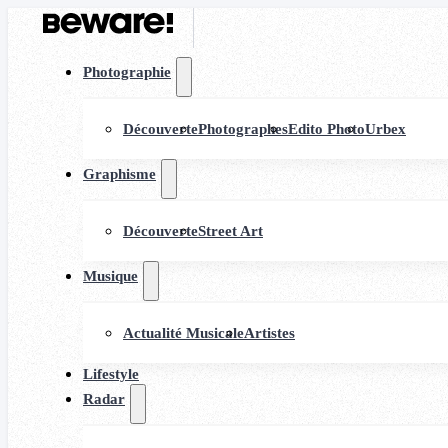
Photographie
Découverte
Photographes
Edito Photo
Urbex
Graphisme
Découverte
Street Art
Musique
Actualité Musicale
Artistes
Lifestyle
Radar