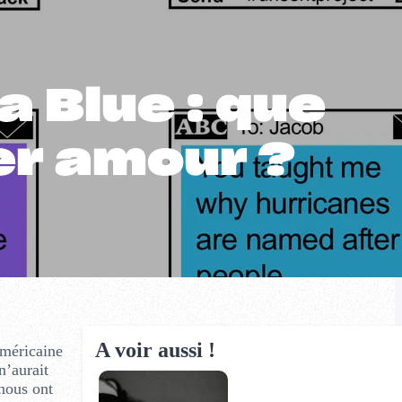
 Blue : que
er amour ?
A voir aussi !
américaine
n’aurait
 nous ont