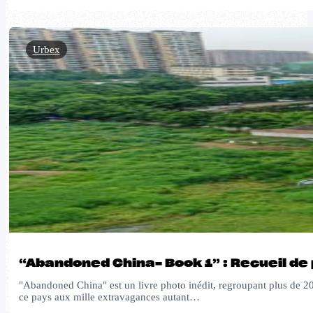
Urbex
“Abandoned China- Book 1” : Recueil d
"Abandoned China" est un livre photo inédit, regroupant plus de 20
ce pays aux mille extravagances autant…