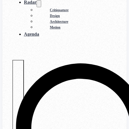
Radar
Critiquature
Design
Architecture
Motion
Agenda