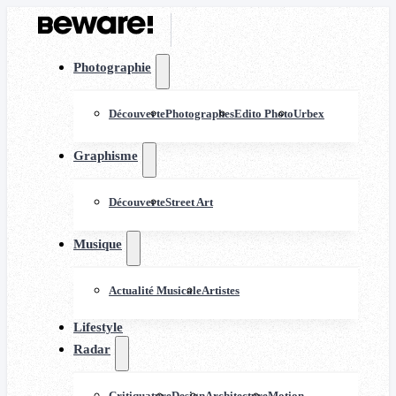
Photographie
Découverte
Photographes
Edito Photo
Urbex
Graphisme
Découverte
Street Art
Musique
Actualité Musicale
Artistes
Lifestyle
Radar
Critiquature
Design
Architecture
Motion