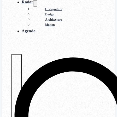
Radar
Critiquature
Design
Architecture
Motion
Agenda