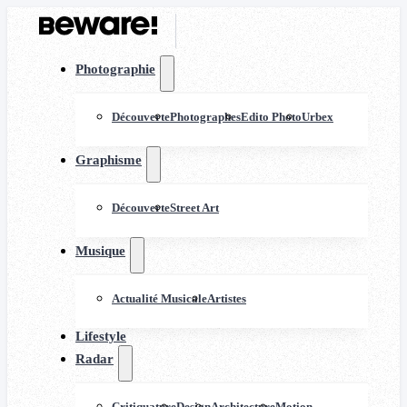
Photographie
Découverte
Photographes
Edito Photo
Urbex
Graphisme
Découverte
Street Art
Musique
Actualité Musicale
Artistes
Lifestyle
Radar
Critiquature
Design
Architecture
Motion