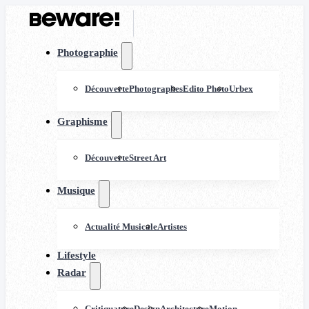
Photographie
Découverte
Photographes
Edito Photo
Urbex
Graphisme
Découverte
Street Art
Musique
Actualité Musicale
Artistes
Lifestyle
Radar
Critiquature
Design
Architecture
Motion