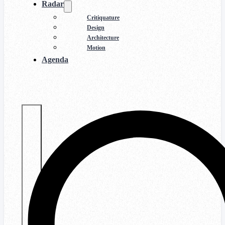
Radar
Critiquature
Design
Architecture
Motion
Agenda