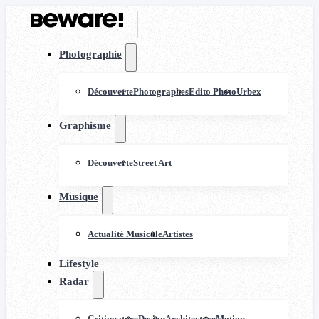
Photographie
Découverte
Photographes
Edito Photo
Urbex
Graphisme
Découverte
Street Art
Musique
Actualité Musicale
Artistes
Lifestyle
Radar
Critiquature
Design
Architecture
Motion