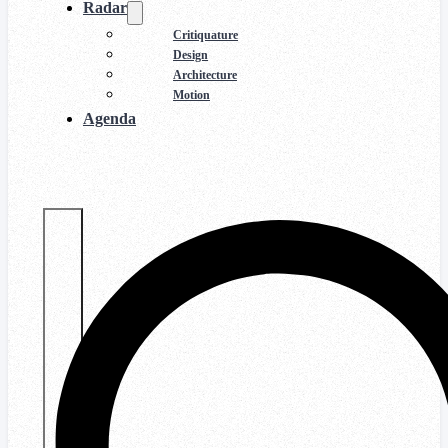
Radar
Critiquature
Design
Architecture
Motion
Agenda