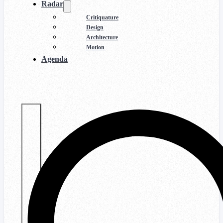
Radar
Critiquature
Design
Architecture
Motion
Agenda