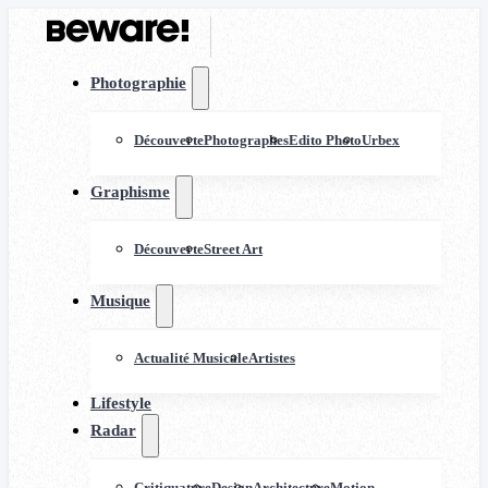
Photographie
Découverte
Photographes
Edito Photo
Urbex
Graphisme
Découverte
Street Art
Musique
Actualité Musicale
Artistes
Lifestyle
Radar
Critiquature
Design
Architecture
Motion