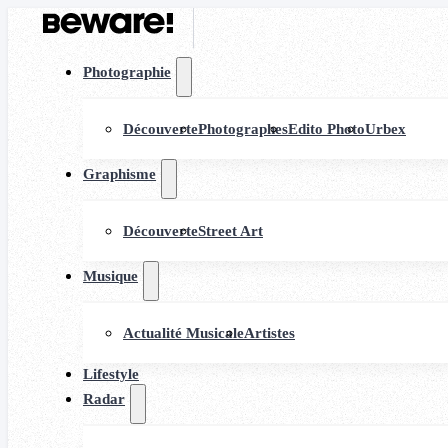
Photographie
Découverte
Photographes
Edito Photo
Urbex
Graphisme
Découverte
Street Art
Musique
Actualité Musicale
Artistes
Lifestyle
Radar