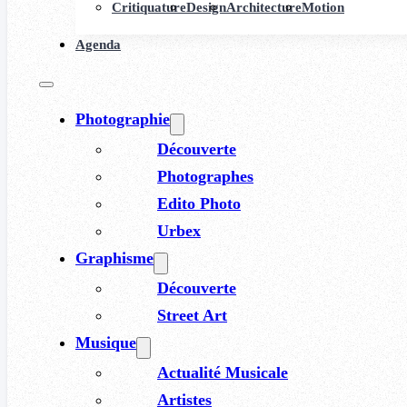
Critiquature
Design
Architecture
Motion
Agenda
Photographie
Découverte
Photographes
Edito Photo
Urbex
Graphisme
Découverte
Street Art
Musique
Actualité Musicale
Artistes