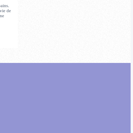
ains.
 vie de
Une