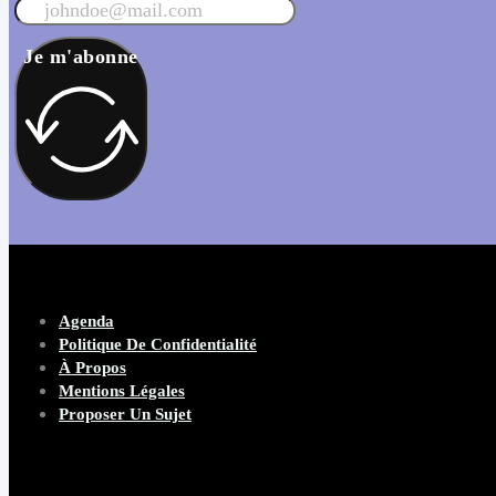
Je m'abonne
Agenda
Politique De Confidentialité
À Propos
Mentions Légales
Proposer Un Sujet
Copyright 2026 Beware Magazine
- site par Heave Studio