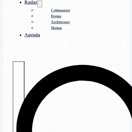
Radar
Critiquature
Design
Architecture
Motion
Agenda