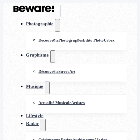
Photographie
Découverte
Photographes
Edito Photo
Urbex
Graphisme
Découverte
Street Art
Musique
Actualité Musicale
Artistes
Lifestyle
Radar
Critiquature
Design
Architecture
Motion