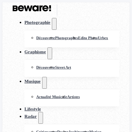
Photographie
Découverte
Photographes
Edito Photo
Urbex
Graphisme
Découverte
Street Art
Musique
Actualité Musicale
Artistes
Lifestyle
Radar
Critiquature
Design
Architecture
Motion