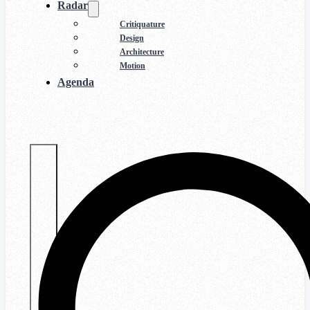
Radar
Critiquature
Design
Architecture
Motion
Agenda