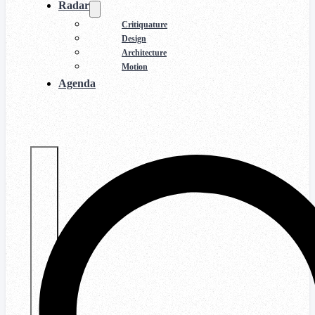
Radar
Critiquature
Design
Architecture
Motion
Agenda