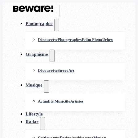
Photographie
Découverte
Photographes
Edito Photo
Urbex
Graphisme
Découverte
Street Art
Musique
Actualité Musicale
Artistes
Lifestyle
Radar
Critiquature
Design
Architecture
Motion