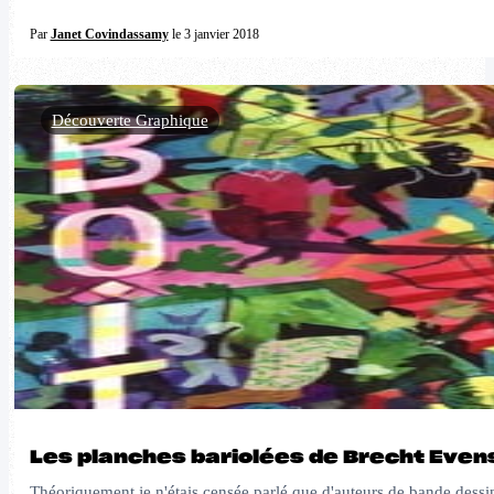
Par
Janet Covindassamy
le 3 janvier 2018
Découverte Graphique
Les planches bariolées de Brecht Even
Théoriquement je n'étais censée parlé que d'auteurs de bande dessi