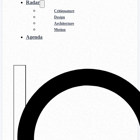
Radar
Critiquature
Design
Architecture
Motion
Agenda