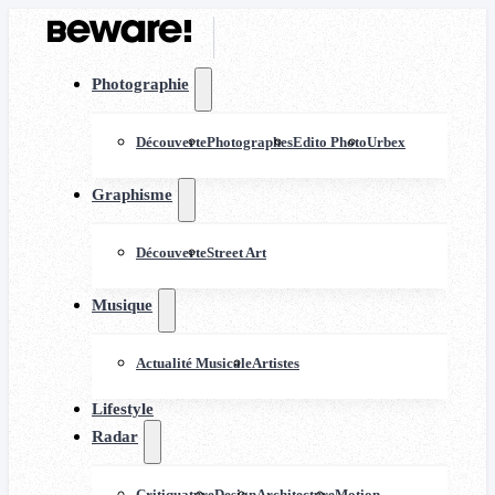
Photographie
Découverte
Photographes
Edito Photo
Urbex
Graphisme
Découverte
Street Art
Musique
Actualité Musicale
Artistes
Lifestyle
Radar
Critiquature
Design
Architecture
Motion