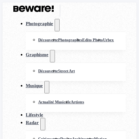
Photographie
Découverte
Photographes
Edito Photo
Urbex
Graphisme
Découverte
Street Art
Musique
Actualité Musicale
Artistes
Lifestyle
Radar
Critiquature
Design
Architecture
Motion