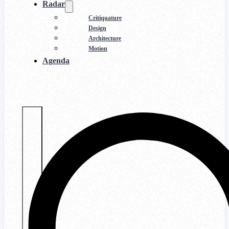
Radar
Critiquature
Design
Architecture
Motion
Agenda