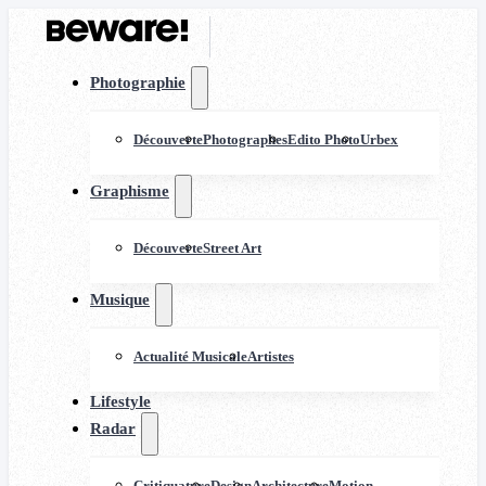
Photographie
Découverte
Photographes
Edito Photo
Urbex
Graphisme
Découverte
Street Art
Musique
Actualité Musicale
Artistes
Lifestyle
Radar
Critiquature
Design
Architecture
Motion