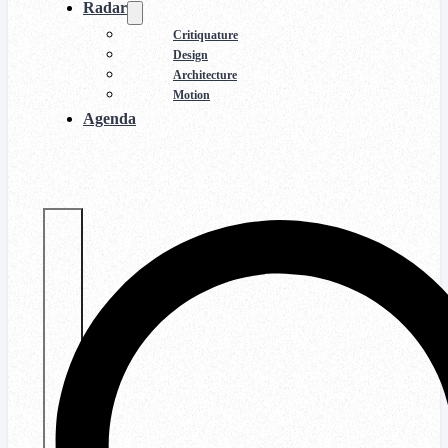
Radar
Critiquature
Design
Architecture
Motion
Agenda