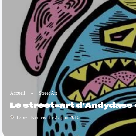
Accueil
»
Street Art
Le street-art d’Andydass 
Fabien Kerneis- Le 27 juin 2016