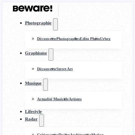
Photographie
Découverte
Photographes
Edito Photo
Urbex
Graphisme
Découverte
Street Art
Musique
Actualité Musicale
Artistes
Lifestyle
Radar
Critiquature
Design
Architecture
Motion