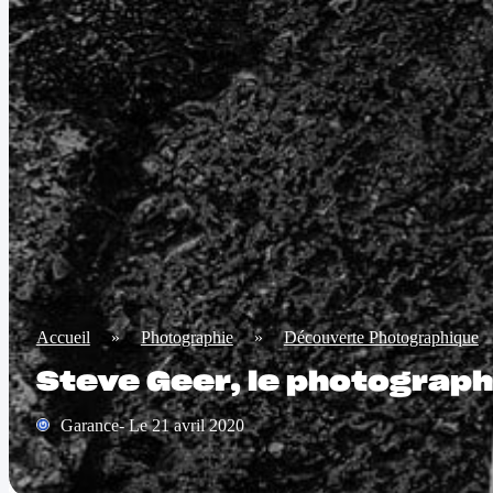
Accueil
»
Photographie
»
Découverte Photographique
Steve Geer, le photograph
Garance- Le 21 avril 2020