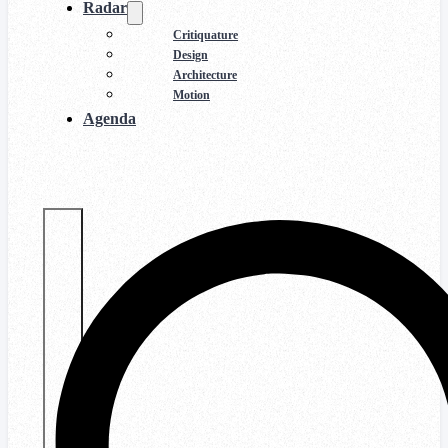
Radar
Critiquature
Design
Architecture
Motion
Agenda