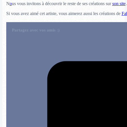
N
o
us vous invitons à découvrir le reste de ses créations sur
son site
.
Si vous avez aimé cet artiste, vous aimerez aussi les créations de
Fa
Partagez avec vos amis :)