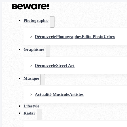
Photographie
Découverte
Photographes
Edito Photo
Urbex
Graphisme
Découverte
Street Art
Musique
Actualité Musicale
Artistes
Lifestyle
Radar