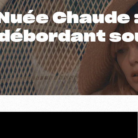
– Nuée Chaude 
 débordant sou