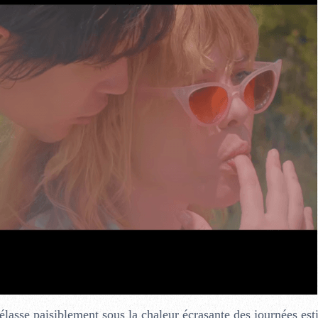
rélasse paisiblement sous la chaleur écrasante des journées esti