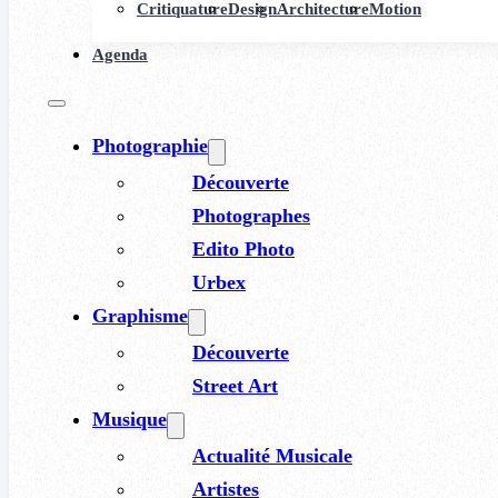
Critiquature
Design
Architecture
Motion
Agenda
Photographie
Découverte
Photographes
Edito Photo
Urbex
Graphisme
Découverte
Street Art
Musique
Actualité Musicale
Artistes