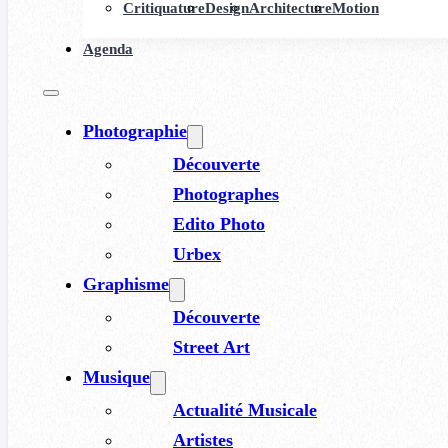
Critiquature
Design
Architecture
Motion
Agenda
Photographie
Découverte
Photographes
Edito Photo
Urbex
Graphisme
Découverte
Street Art
Musique
Actualité Musicale
Artistes