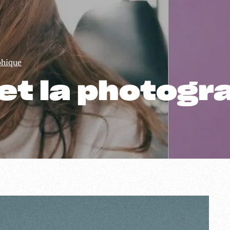
phique
 et la photog