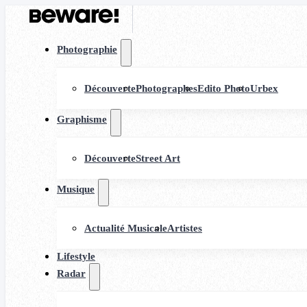
Photographie
Découverte
Photographes
Edito Photo
Urbex
Graphisme
Découverte
Street Art
Musique
Actualité Musicale
Artistes
Lifestyle
Radar