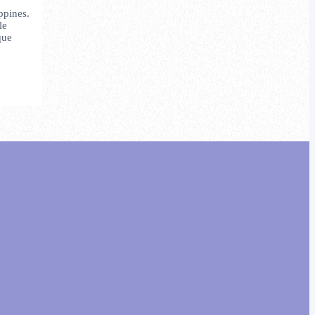
ppines.
le
que