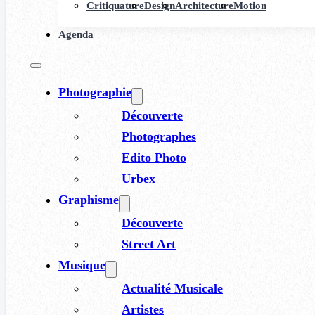
Critiquature
Design
Architecture
Motion
Agenda
Photographie
Découverte
Photographes
Edito Photo
Urbex
Graphisme
Découverte
Street Art
Musique
Actualité Musicale
Artistes