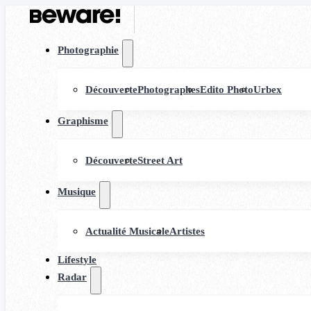
Photographie
Découverte
Photographes
Edito Photo
Urbex
Graphisme
Découverte
Street Art
Musique
Actualité Musicale
Artistes
Lifestyle
Radar