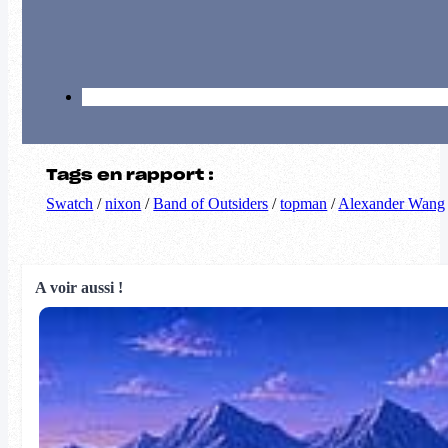
Tags en rapport :
Swatch
/
nixon
/
Band of Outsiders
/
topman
/
Alexander Wang
A voir aussi !