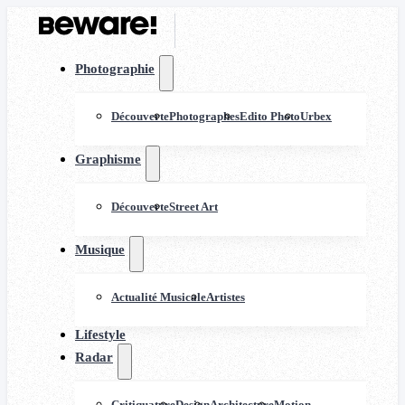
Photographie
Découverte
Photographes
Edito Photo
Urbex
Graphisme
Découverte
Street Art
Musique
Actualité Musicale
Artistes
Lifestyle
Radar
Critiquature
Design
Architecture
Motion