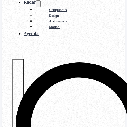
Radar
Critiquature
Design
Architecture
Motion
Agenda