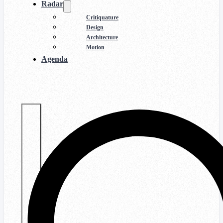
Radar
Critiquature
Design
Architecture
Motion
Agenda