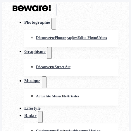
Photographie
Découverte
Photographes
Edito Photo
Urbex
Graphisme
Découverte
Street Art
Musique
Actualité Musicale
Artistes
Lifestyle
Radar
Critiquature
Design
Architecture
Motion