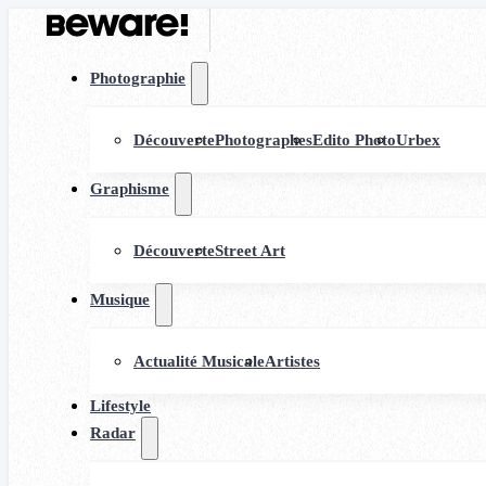
Photographie
Découverte
Photographes
Edito Photo
Urbex
Graphisme
Découverte
Street Art
Musique
Actualité Musicale
Artistes
Lifestyle
Radar