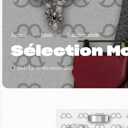
Accueil
»
Mode
»
Sélection mode
Sélection M
Mel- Le 16 décembre 2012