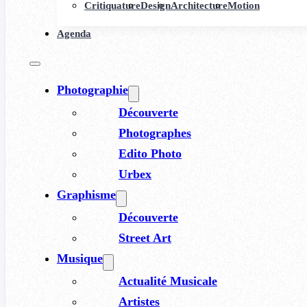
Critiquature
Design
Architecture
Motion
Agenda
Photographie
Découverte
Photographes
Edito Photo
Urbex
Graphisme
Découverte
Street Art
Musique
Actualité Musicale
Artistes