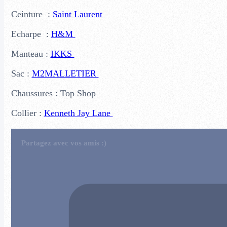
Ceinture :
Saint Laurent
Echarpe :
H&M
Manteau :
IKKS
Sac :
M2MALLETIER
Chaussures : Top Shop
Collier :
Kenneth Jay Lane
Partagez avec vos amis :)