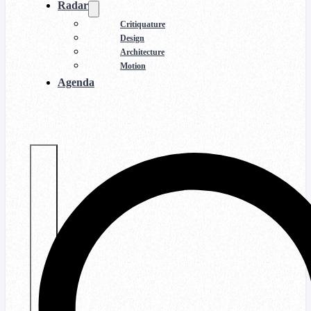
Radar
Critiquature
Design
Architecture
Motion
Agenda