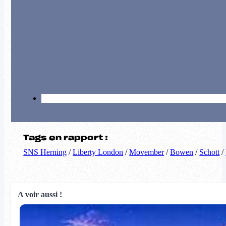
Tags en rapport :
SNS Herning
/
Liberty London
/
Movember
/
Bowen
/
Schott
/
A voir aussi !