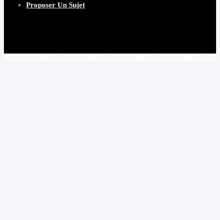
Proposer Un Sujet
Copyright 2026 Beware Magazine
- site par Heave Studio