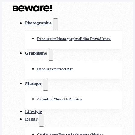
Photographie
Découverte
Photographes
Edito Photo
Urbex
Graphisme
Découverte
Street Art
Musique
Actualité Musicale
Artistes
Lifestyle
Radar
Critiquature
Design
Architecture
Motion