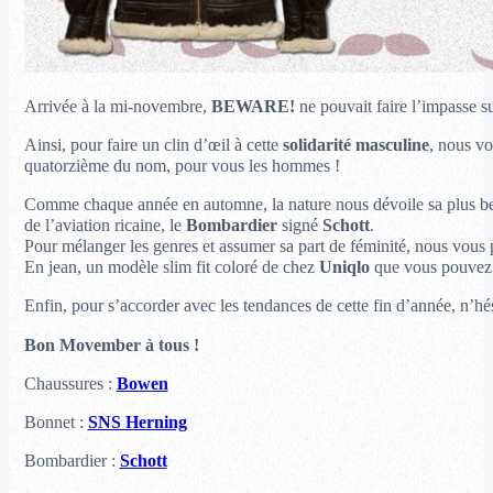
Arrivée à la mi-novembre,
BEWARE!
ne pouvait faire l’impasse 
Ainsi, pour faire un clin d’œil à cette
solidarité masculine
, nous v
quatorzième du nom, pour vous les hommes !
Comme chaque année en automne, la nature nous dévoile sa plus belle
de l’aviation ricaine, le
Bombardier
signé
Schott
.
Pour mélanger les genres et assumer sa part de féminité, nous vou
En jean, un modèle slim fit coloré de chez
Uniqlo
que vous pouvez p
Enfin, pour s’accorder avec les tendances de cette fin d’année, n’hé
Bon Movember à tous !
Chaussures :
Bowen
Bonnet :
SNS Herning
Bombardier :
Schott