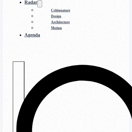
Radar
Critiquature
Design
Architecture
Motion
Agenda