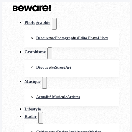
Photographie
Découverte
Photographes
Edito Photo
Urbex
Graphisme
Découverte
Street Art
Musique
Actualité Musicale
Artistes
Lifestyle
Radar
Critiquature
Design
Architecture
Motion