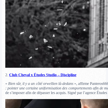
2.
Club Cheval x Études Studio – Discipline
«
Bien sûr, il y a un côté orwellien là-dedans
», affirme Panteros66
: pointer une certaine uniformisation des comportements afin de met
de s’imposer afin de dépasser les acquis. Signé par l’agence Études 