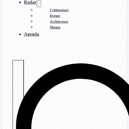
Radar
Critiquature
Design
Architecture
Motion
Agenda