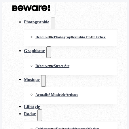
Photographie
Découverte
Photographes
Edito Photo
Urbex
Graphisme
Découverte
Street Art
Musique
Actualité Musicale
Artistes
Lifestyle
Radar
Critiquature
Design
Architecture
Motion