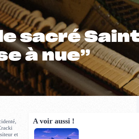
le sacré Sain
se à nue”
A voir aussi !
cidenté,
Cracki
iteur et