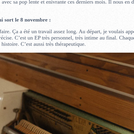
 avec sa pop lente et enivrante ces derniers mois. Il nous en d
i sort le 8 novembre :
ire. Ça a été un travail assez long. Au départ, je voulais app
écise. C’est un EP très personnel, très intime au final. Chaq
histoire. C’est aussi très thérapeutique.