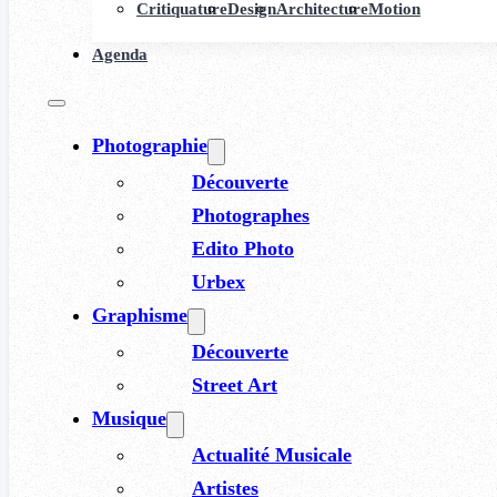
Critiquature
Design
Architecture
Motion
Agenda
Photographie
Découverte
Photographes
Edito Photo
Urbex
Graphisme
Découverte
Street Art
Musique
Actualité Musicale
Artistes