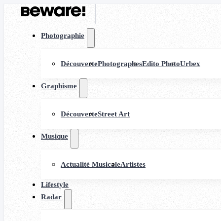
Photographie
Découverte
Photographes
Edito Photo
Urbex
Graphisme
Découverte
Street Art
Musique
Actualité Musicale
Artistes
Lifestyle
Radar