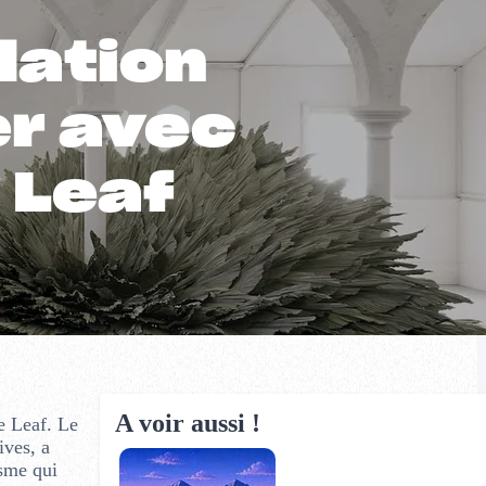
lation
er avec
 Leaf
A voir aussi !
e Leaf. Le
ives, a
isme qui