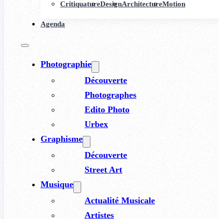
Critiquature
Design
Architecture
Motion
Agenda
Photographie
Découverte
Photographes
Edito Photo
Urbex
Graphisme
Découverte
Street Art
Musique
Actualité Musicale
Artistes