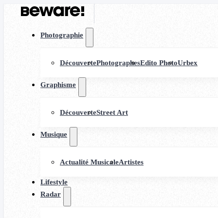
Photographie
Découverte
Photographes
Edito Photo
Urbex
Graphisme
Découverte
Street Art
Musique
Actualité Musicale
Artistes
Lifestyle
Radar