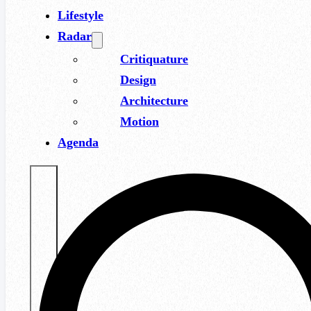
Lifestyle
Radar
Critiquature
Design
Architecture
Motion
Agenda